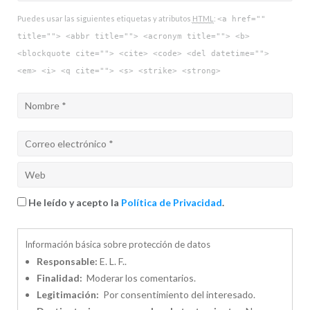
Puedes usar las siguientes etiquetas y atributos
HTML
:
<a href=""
title=""> <abbr title=""> <acronym title=""> <b>
<blockquote cite=""> <cite> <code> <del datetime="">
<em> <i> <q cite=""> <s> <strike> <strong>
He leído y acepto la
Política de Privacidad
.
Información básica sobre protección de datos
Responsable:
E. L. F..
Finalidad:
Moderar los comentarios.
Legitimación:
Por consentimiento del interesado.