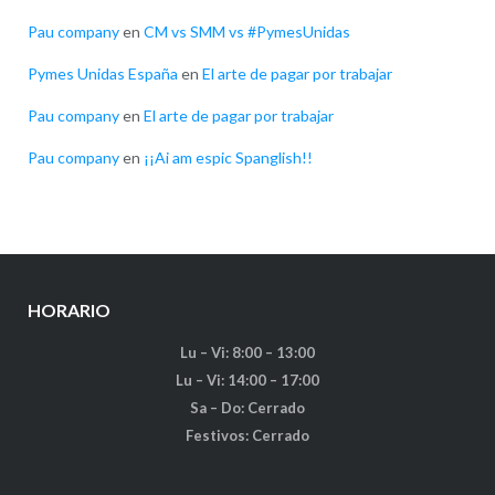
Pau company
en
CM vs SMM vs #PymesUnidas
Pymes Unidas España
en
El arte de pagar por trabajar
Pau company
en
El arte de pagar por trabajar
Pau company
en
¡¡Ai am espic Spanglish!!
HORARIO
Lu – Vi: 8:00 – 13:00
Lu – Vi: 14:00 – 17:00
Sa – Do: Cerrado
Festivos: Cerrado