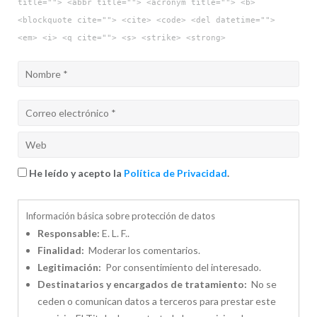
title=""> <abbr title=""> <acronym title=""> <b>
<blockquote cite=""> <cite> <code> <del datetime="">
<em> <i> <q cite=""> <s> <strike> <strong>
He leído y acepto la
Política de Privacidad
.
Información básica sobre protección de datos
Responsable:
E. L. F..
Finalidad:
Moderar los comentarios.
Legitimación:
Por consentimiento del interesado.
Destinatarios y encargados de tratamiento:
No se
ceden o comunican datos a terceros para prestar este