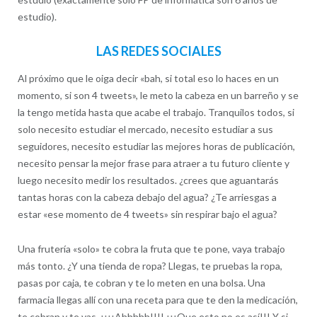
estudio).
LAS REDES SOCIALES
Al próximo que le oiga decir «bah, si total eso lo haces en un
momento, si son 4 tweets», le meto la cabeza en un barreño y se
la tengo metida hasta que acabe el trabajo. Tranquilos todos, si
solo necesito estudiar el mercado, necesito estudiar a sus
seguidores, necesito estudiar las mejores horas de publicación,
necesito pensar la mejor frase para atraer a tu futuro cliente y
luego necesito medir los resultados. ¿crees que aguantarás
tantas horas con la cabeza debajo del agua? ¿Te arriesgas a
estar «ese momento de 4 tweets» sin respirar bajo el agua?
Una frutería «solo» te cobra la fruta que te pone, vaya trabajo
más tonto. ¿Y una tienda de ropa? Llegas, te pruebas la ropa,
pasas por caja, te cobran y te lo meten en una bolsa. Una
farmacia llegas allí con una receta para que te den la medicación,
te cobran y te vas. ¡¡¡¡Ahhhhh!!!! ¡¡¡Que esto no es así!!! Y si