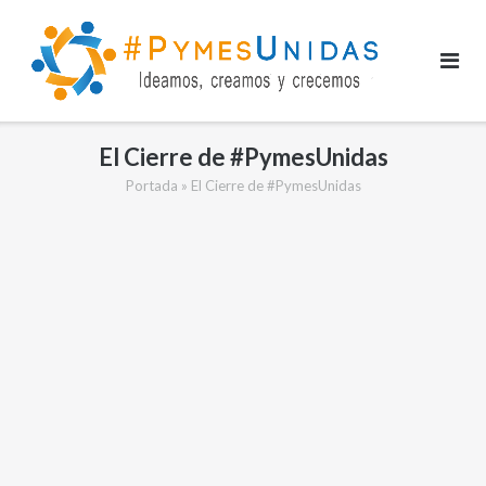
Saltar
al
contenido
El Cierre de #PymesUnidas
Portada
»
El Cierre de #PymesUnidas