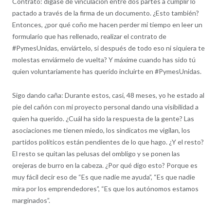
Contrato: dígase de vinculación entre dos partes a cumplir lo
pactado a través de la firma de un documento. ¿Esto también?
Entonces, ¿por qué coño me hacen perder mi tiempo en leer un
formulario que has rellenado, realizar el contrato de
#PymesUnidas, enviártelo, si después de todo eso ni siquiera te
molestas enviármelo de vuelta? Y máxime cuando has sido tú
quien voluntariamente has querido incluirte en #PymesUnidas.
Sigo dando caña: Durante estos, casi, 48 meses, yo he estado al
pie del cañón con mi proyecto personal dando una visibilidad a
quien ha querido. ¿Cuál ha sido la respuesta de la gente? Las
asociaciones me tienen miedo, los sindicatos me vigilan, los
partidos políticos están pendientes de lo que hago. ¿Y el resto?
El resto se quitan las pelusas del ombligo y se ponen las
orejeras de burro en la cabeza. ¿Por qué digo esto? Porque es
muy fácil decir eso de “Es que nadie me ayuda”, “Es que nadie
mira por los emprendedores”, “Es que los autónomos estamos
marginados”.