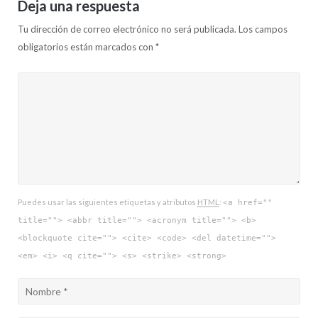
Deja una respuesta
Tu dirección de correo electrónico no será publicada.
Los campos
obligatorios están marcados con
*
Puedes usar las siguientes etiquetas y atributos
HTML
:
<a href=""
title=""> <abbr title=""> <acronym title=""> <b>
<blockquote cite=""> <cite> <code> <del datetime="">
<em> <i> <q cite=""> <s> <strike> <strong>