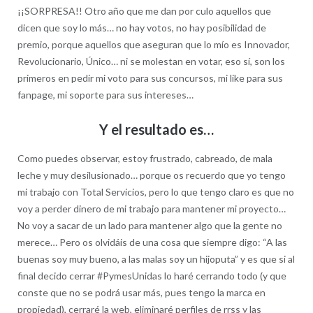
¡¡SORPRESA!! Otro año que me dan por culo aquellos que
dicen que soy lo más… no hay votos, no hay posibilidad de
premio, porque aquellos que aseguran que lo mío es Innovador,
Revolucionario, Único… ni se molestan en votar, eso sí, son los
primeros en pedir mi voto para sus concursos, mi like para sus
fanpage, mi soporte para sus intereses…
Y el resultado es…
Como puedes observar, estoy frustrado, cabreado, de mala
leche y muy desilusionado… porque os recuerdo que yo tengo
mi trabajo con Total Servicios, pero lo que tengo claro es que no
voy a perder dinero de mi trabajo para mantener mi proyecto…
No voy a sacar de un lado para mantener algo que la gente no
merece… Pero os olvidáis de una cosa que siempre digo: “A las
buenas soy muy bueno, a las malas soy un hijoputa” y es que si al
final decido cerrar #PymesUnidas lo haré cerrando todo (y que
conste que no se podrá usar más, pues tengo la marca en
propiedad), cerraré la web, eliminaré perfiles de rrss y las