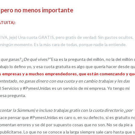
, pero no menos importante
ATUITA
):
IVA, jeje) Una cuota GRATIS, pero gratis de verdad: Sin gastos ocultos,
n ningún momento. Es la más cara de todas, porque nadie la entiende.
e que ganas? ¿De qué vives?”
Esa es la pregunta del millón, no la del millón
rabajo lo defino yo, y esa cuota gratuita es algo que quería hacer desde q
 a las empresas y a muchos emprendedores, que están comenzando y qu
ntestado, no ganas dinero con esa cuota y en cambio trabajas y les das
l Servicios y #PymesUnidas es un servicio de mi empresa. Yo tengo mi
 esa pregunta.
 contar la Súmmum) e incluso trabajas gratis con la cuota directorio ¿por
ce pensar que #PymesUnidas es caro o, en su defecto, si es gratuito n
omentan errores y se dé por supuesto cosas que no son. No se da pie a
blicitarse. Lo que no se conoce a la larga siempre sale caro hasta que 