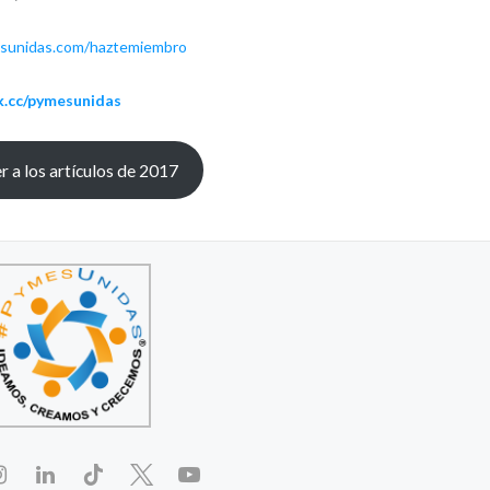
esunidas.com/haztemiembro
nk.cc/pymesunidas
r a los artículos de 2017