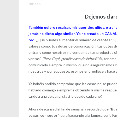
conoce.
Dejemos clar
También quiero recalcar, mis queridos niños, ot
jamás he dicho algo similar. Yo he creado un CANAL
red.
¿Qué puedes aumentar el número de clientes? Si,
valores como: tus dotes de comunicación, tus dotes de
entrar y como nosotros no vendemos tus productos si
ventas”.
“Pero Capi, ¿tenéis caso de éxitos?”
Sí, tenemos
comunicado siempre lo mismo, que no asegurábamos lo
nosotros y, por supuesto, eso nos enorgullece y hace 
Ya habéis podido comprobar que las cosas no se pued
hablado conmigo siempre ha obtenido la misma respues
tarde a una de pago, si así lo decide cada uno”.
Ahora descansad el fin de semana y recordad que “
Bus
pagar: con sudor
” (parafraseando a la famosa serie Fa