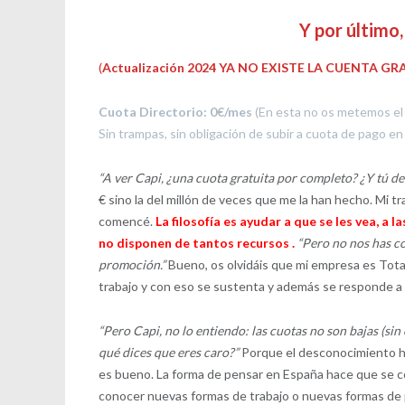
Y por último
(
Actualización 2024 YA NO EXISTE LA CUENTA GR
Cuota Directorio: 0€/mes
(En esta no os metemos el 
Sin trampas, sin obligación de subir a cuota de pago e
“A ver Capi, ¿una cuota gratuita por completo? ¿Y tú d
€ sino la del millón de veces que me la han hecho. Mi t
comencé.
La filosofía es ayudar a que se les vea,
no disponen de tantos recursos .
“Pero no nos has co
promoción.”
Bueno, os olvidáis que mi empresa es Tota
trabajo y con eso se sustenta y además se responde a
“Pero Capi, no lo entiendo: las cuotas no son bajas (sin
qué dices que eres caro?”
Porque el desconocimiento ha
es bueno. La forma de pensar en España hace que se c
conocer nuevas formas de trabajo o nuevas formas de pu