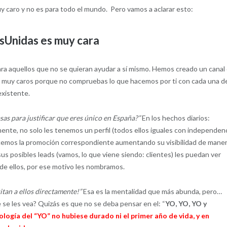
 caro y no es para todo el mundo. Pero vamos a aclarar esto:
Unidas es muy cara
ra aquellos que no se quieran ayudar a sí mismo. Hemos creado un canal
os muy caros porque no compruebas lo que hacemos por ti con cada una d
existente.
sas para justificar que eres único en España?”
En los hechos diarios:
te, no solo les tenemos un perfil (todos ellos iguales con independen
 hacemos la promoción correspondiente aumentando su visibilidad de mane
us posibles leads (vamos, lo que viene siendo: clientes) les puedan ver
 de ellos, por ese motivo les nombramos.
sitan a ellos directamente!”
Esa es la mentalidad que más abunda, pero…
e se les vea? Quizás es que no se deba pensar en el: “
YO, YO, YO y
logía del “YO” no hubiese durado ni el primer año de vida, y en