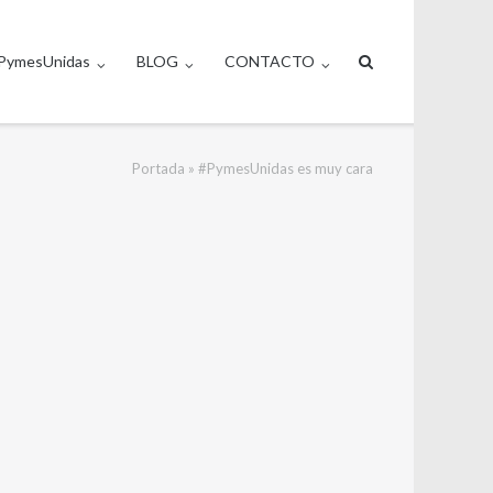
PymesUnidas
BLOG
CONTACTO
Portada
»
#PymesUnidas es muy cara