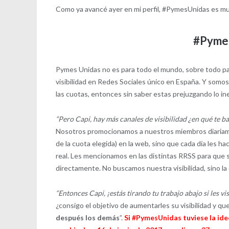
Como ya avancé ayer en mi perfil, #PymesUnidas es muy
#Pymes
Pymes Unidas no es para todo el mundo, sobre todo pa
visibilidad en Redes Sociales único en España. Y som
las cuotas, entonces sin saber estas prejuzgando lo in
“Pero Capi, hay más canales de visibilidad ¿en qué te ba
Nosotros promocionamos a nuestros miembros diariamen
de la cuota elegida) en la web, sino que cada día les
real. Les mencionamos en las distintas RRSS para que s
directamente. No buscamos nuestra visibilidad, sino la
“Entonces Capi, ¡estás tirando tu trabajo abajo si les vi
¿consigo el objetivo de aumentarles su visibilidad y qu
después los demás
”.
Si #PymesUnidas tuviese la ideo