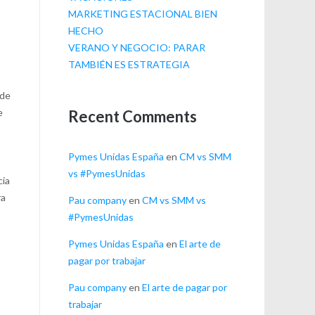
MARKETING ESTACIONAL BIEN
HECHO
VERANO Y NEGOCIO: PARAR
TAMBIÉN ES ESTRATEGIA
 de
e
Recent Comments
Pymes Unidas España
en
CM vs SMM
vs #PymesUnidas
cia
ra
Pau company
en
CM vs SMM vs
#PymesUnidas
Pymes Unidas España
en
El arte de
pagar por trabajar
Pau company
en
El arte de pagar por
trabajar