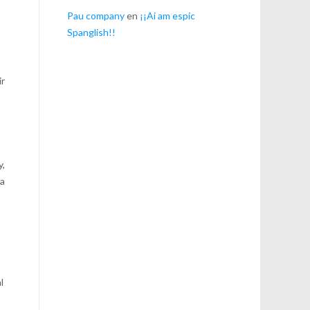
Pau company
en
¡¡Ai am espic
Spanglish!!
ir
y,
ra
l