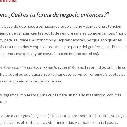
s de vida.
Dime ¿Cuál es tu forma de negocio entonces?”
e la base de que nosotros hacemos todo a mano y damos una atención
tenemos de cambiar ciertas actitudes empresariales como el famoso “hund
 por y para las Pymes, Autónomos y Emprendedores, porque son quienes
ás discriminados y expoliados, tanto por parte del gobierno, sindicatos e
na, menos mal que la gran mayoría hacen mucho por ellos).
o? He visto las cuotas y no me lo parece”
Bueno, la verdad es que sí lo so
 a aquellos que quieran contratar este servicio. Tenemos 3 cuotas pa
as con el primer año de permanencia:
y pagamos impuestos) Una cuota para un bolsillo más amplio, con más
tada.
y que os desgravéis gastos) Una cuota para todos los bolsillos, se paga a
ros pasamos el recibo, para evitar molestias y cargamos con el coste.