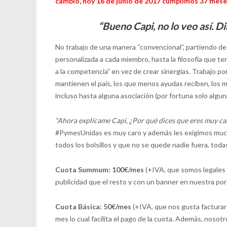
cambio, hoy 16 de junio de 2017 cumplimos 37 mese
“Bueno Capi, no lo veo así. 
No trabajo de una manera “convencional”, partiendo d
personalizada a cada miembro, hasta la filosofía que 
a la competencia” en vez de crear sinergias. Trabajo
mantienen el país, los que menos ayudas reciben, los m
incluso hasta alguna asociación (por fortuna solo algu
“Ahora explícame Capi, ¿Por qué dices que eres muy car
#PymesUnidas es muy caro y además les exigimos mucho
todos los bolsillos y que no se quede nadie fuera, tod
Cuota Summum: 100€/mes
(+IVA, que somos legales 
publicidad que el resto y con un banner en nuestra por
Cuota Básica: 50€/mes
(+IVA, que nos gusta facturar 
mes lo cual facilita el pago de la cuota. Además, nosot