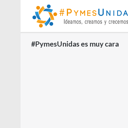
Saltar
al
contenido
#PymesUnidas es muy cara