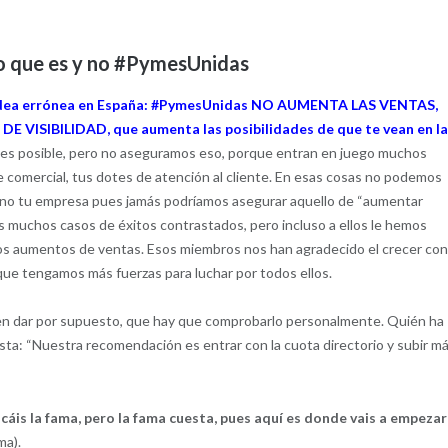
o que es y no #PymesUnidas
ra idea errónea en España: #PymesUnidas NO AUMENTA LAS VENTAS,
 DE VISIBILIDAD, que aumenta las posibilidades de que te vean en l
 es posible, pero no aseguramos eso, porque entran en juego muchos
 comercial, tus dotes de atención al cliente. En esas cosas no podemos
no tu empresa pues jamás podríamos asegurar aquello de “aumentar
 muchos casos de éxitos contrastados, pero incluso a ellos le hemos
s aumentos de ventas. Esos miembros nos han agradecido el crecer co
que tengamos más fuerzas para luchar por todos ellos.
en dar por supuesto, que hay que comprobarlo personalmente. Quién ha
ta: “Nuestra recomendación es entrar con la cuota directorio y subir m
cáis la fama, pero la fama cuesta, pues aquí es donde vais a empezar
ma).