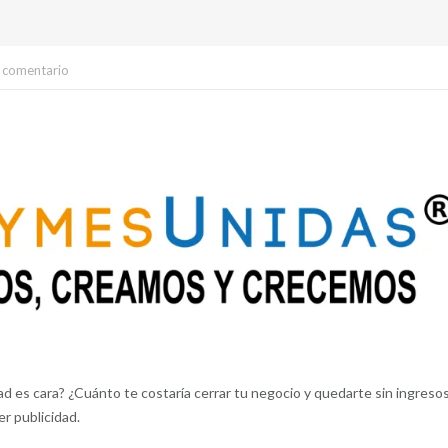
 comentario
ad es cara? ¿Cuánto te costaría cerrar tu negocio y quedarte sin ingreso
r publicidad.