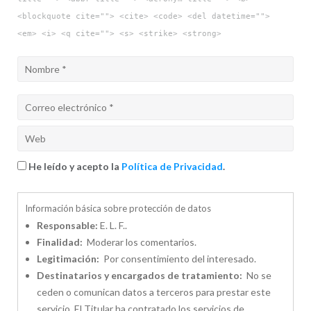
<blockquote cite=""> <cite> <code> <del datetime="">
<em> <i> <q cite=""> <s> <strike> <strong>
He leído y acepto la
Política de Privacidad
.
Información básica sobre protección de datos
Responsable:
E. L. F..
Finalidad:
Moderar los comentarios.
Legitimación:
Por consentimiento del interesado.
Destinatarios y encargados de tratamiento:
No se
ceden o comunican datos a terceros para prestar este
servicio. El Titular ha contratado los servicios de