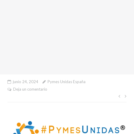
junio 24, 2024
Pymes Unidas España
Deja un comentario
Nave
de
entr