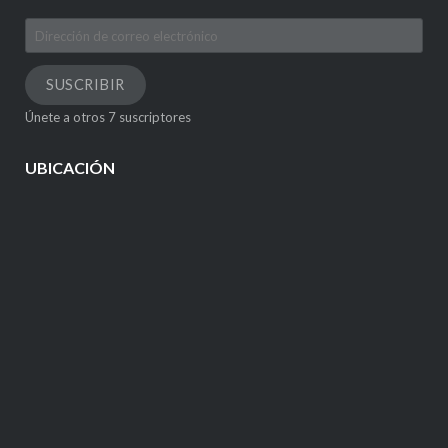
Dirección
de
correo
SUSCRIBIR
electrónico
Únete a otros 7 suscriptores
UBICACIÓN