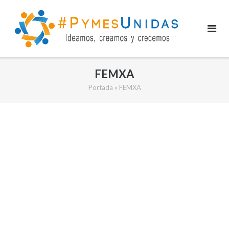
Saltar
al
contenido
FEMXA
Portada
»
FEMXA