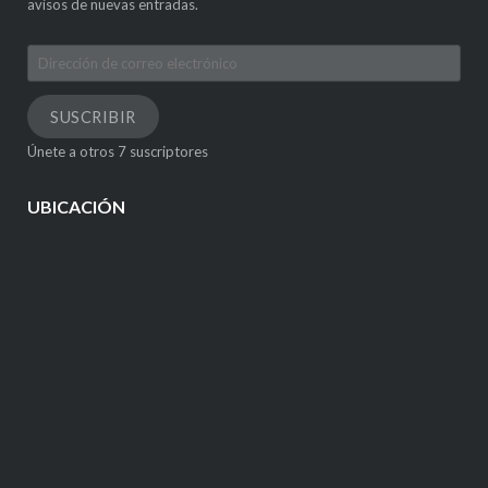
avisos de nuevas entradas.
Dirección
de
correo
SUSCRIBIR
electrónico
Únete a otros 7 suscriptores
UBICACIÓN