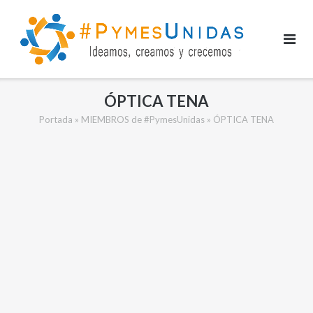
Saltar
al
contenido
ÓPTICA TENA
Portada
»
MIEMBROS de #PymesUnidas
»
ÓPTICA TENA