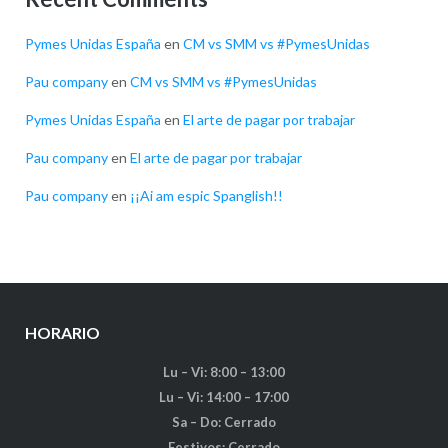
Pymes Unidas España
en
CM vs SMM vs #PymesUnidas
Pau company
en
CM vs SMM vs #PymesUnidas
Pymes Unidas España
en
El arte de pagar por trabajar
Pau company
en
El arte de pagar por trabajar
Pau company
en
¡¡Ai am espic Spanglish!!
HORARIO
Lu – Vi: 8:00 – 13:00
Lu – Vi: 14:00 – 17:00
Sa – Do: Cerrado
Festivos: Cerrado