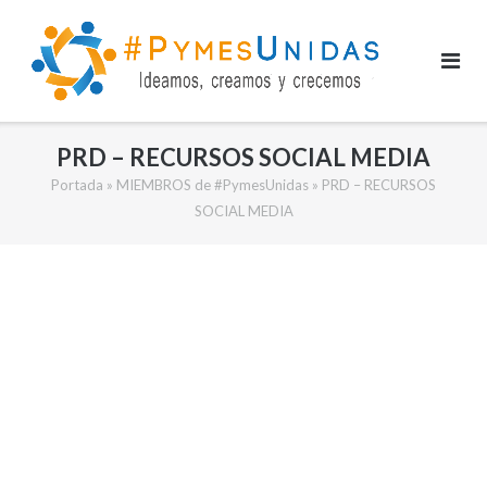
Saltar
al
contenido
PRD – RECURSOS SOCIAL MEDIA
Portada
»
MIEMBROS de #PymesUnidas
»
PRD – RECURSOS
SOCIAL MEDIA