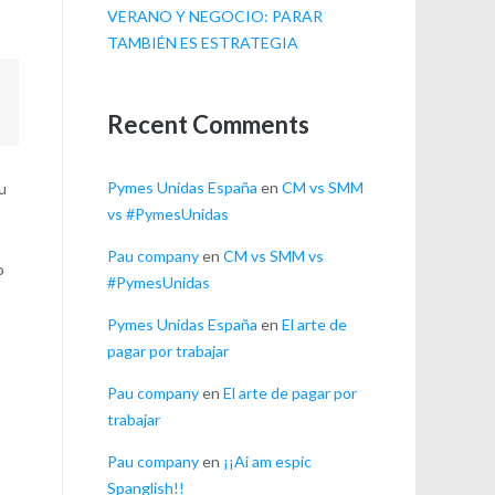
VERANO Y NEGOCIO: PARAR
TAMBIÉN ES ESTRATEGIA
Recent Comments
Pymes Unidas España
en
CM vs SMM
su
vs #PymesUnidas
Pau company
en
CM vs SMM vs
o
#PymesUnidas
n
Pymes Unidas España
en
El arte de
pagar por trabajar
Pau company
en
El arte de pagar por
trabajar
Pau company
en
¡¡Ai am espic
Spanglish!!