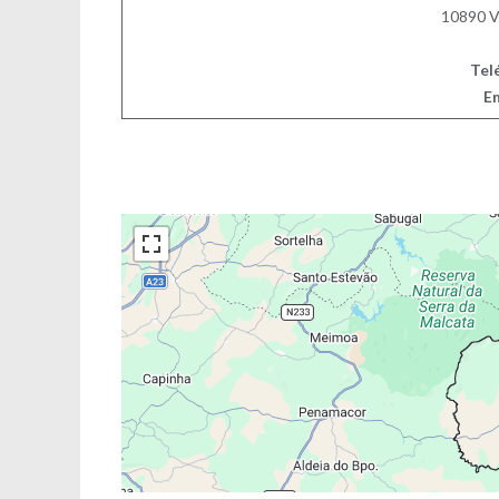
10890 V
Tel
Em