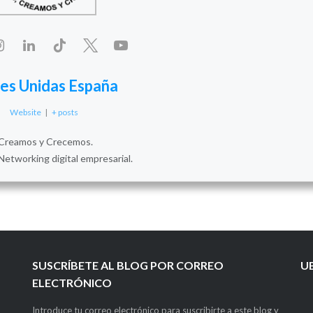
es Unidas España
Website
|
+ posts
Creamos y Crecemos.
Networking digital empresarial.
SUSCRÍBETE AL BLOG POR CORREO
U
ELECTRÓNICO
Introduce tu correo electrónico para suscribirte a este blog y