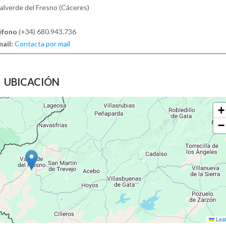
alverde del Fresno (Cáceres)
éfono
(+34) 680.943.736
ail:
Contacta por mail
UBICACIÓN
+
−
Leaf