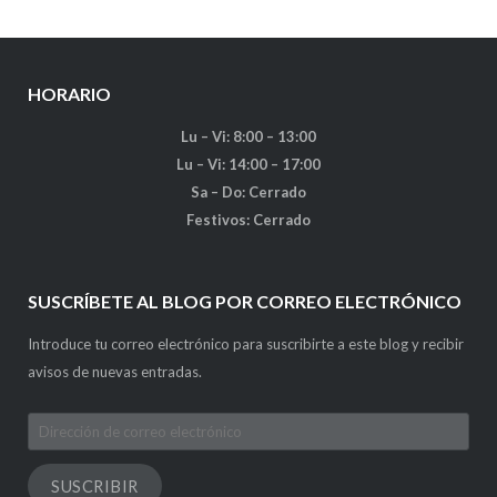
HORARIO
Lu – Vi: 8:00 – 13:00
Lu – Vi: 14:00 – 17:00
Sa – Do: Cerrado
Festivos: Cerrado
SUSCRÍBETE AL BLOG POR CORREO ELECTRÓNICO
Introduce tu correo electrónico para suscribirte a este blog y recibir
avisos de nuevas entradas.
Dirección
de
correo
SUSCRIBIR