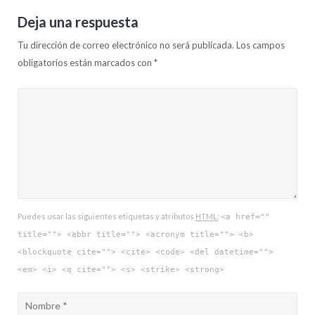
Deja una respuesta
Tu dirección de correo electrónico no será publicada.
Los campos
obligatorios están marcados con
*
Puedes usar las siguientes etiquetas y atributos
HTML
:
<a href=""
title=""> <abbr title=""> <acronym title=""> <b>
<blockquote cite=""> <cite> <code> <del datetime="">
<em> <i> <q cite=""> <s> <strike> <strong>