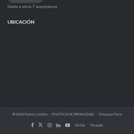
electrónico
Únete a otros 7 suscriptores
UBICACIÓN
© 2026
Pymes Unidas
POLÍTICA DE PRIVACIDAD
Tema por
Puro
TikTok
Threads