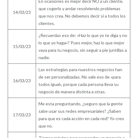
En ocasiones es mejor decir NO a un cliente,
que cogerlo y andar resolviendo problemas
14/03/23
que nos crea. No debemos decir si a todos los
clientes.
¿Recuerdas eso de: «Haz lo que yo te diga y no
lo que yo haga»? Pues mejor, haz lo que mejor
15/03/23
vaya para tu negocio, sin seguir a pie juntillas a
nadie.
Las estrategias para nuestros negocios han
de ser personalizadas. No vale eso de «para
16/03/23
todos igual», porque cada persona lleva su
negocio de manera distinta a otras.
Me esta preguntando, ¿seguro que la gente
sabe usar sus redes empresariales? ¿Saben
17/03/23
para que es cada acción en cada red? Yo creo
que no.
Tiempo máximo para responder un mensaje a